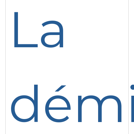
La
démi