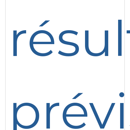
résul
prév