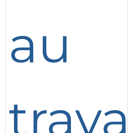
au
trava