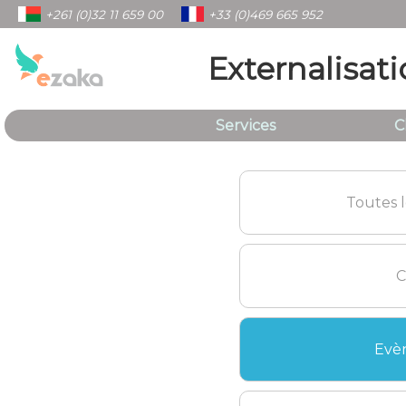
+261 (0)32 11 659 00
+33 (0)469 665 952
Externalisati
Services
C
Toutes l
C
Evè