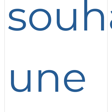
souh
une