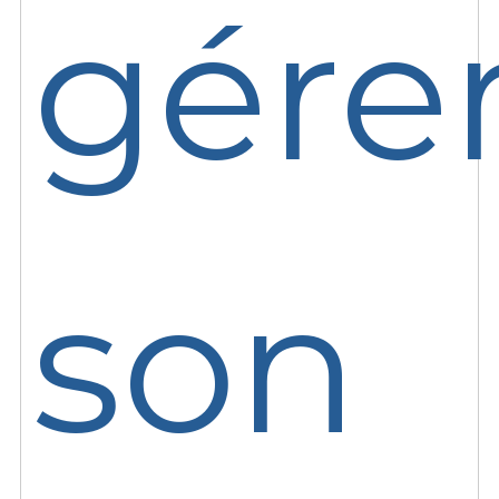
gére
son