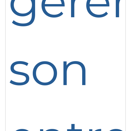
gérer
son