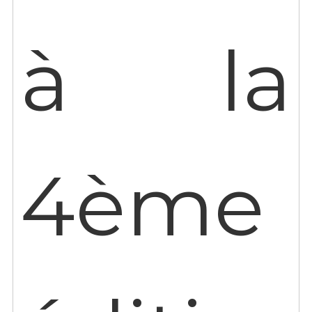
à la
4ème