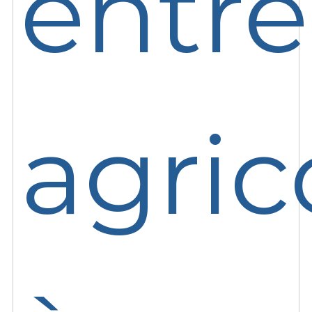
entre
agric