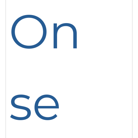
On
se