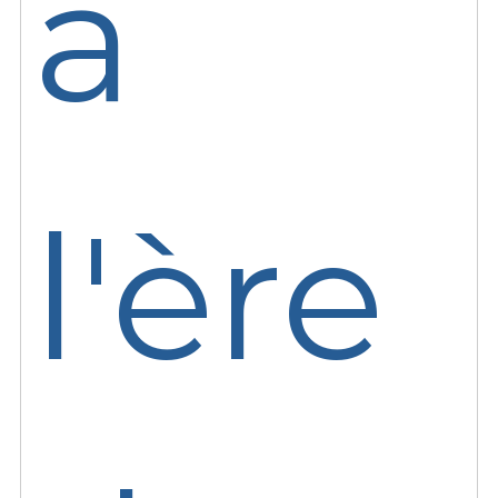
à
l'ère