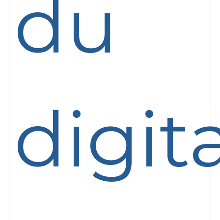
du
digit