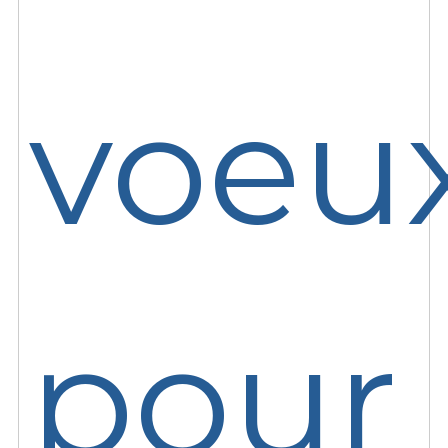
voeu
pour