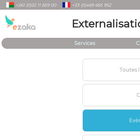
+261 (0)32 11 659 00
+33 (0)469 665 952
Externalisati
Services
C
Toutes l
C
Evè